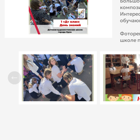
Большое
компози
Интерес
обучаю
Фотореп
школе п