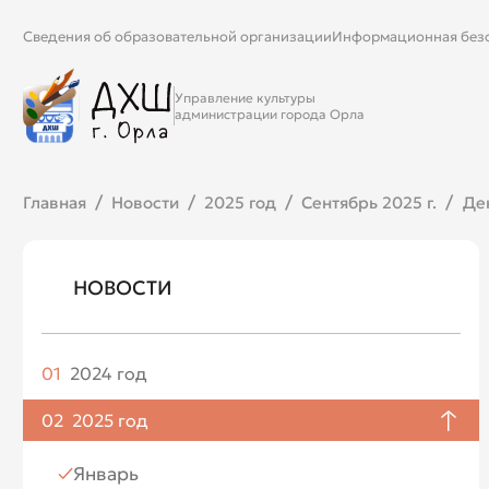
Сведения об образовательной организации
Информационная без
Управление культуры
администрации города Орла
Главная
Новости
2025 год
Сентябрь 2025 г.
Ден
НОВОСТИ
01
2024 год
Апрель
02
2025 год
Май
Январь
Июнь