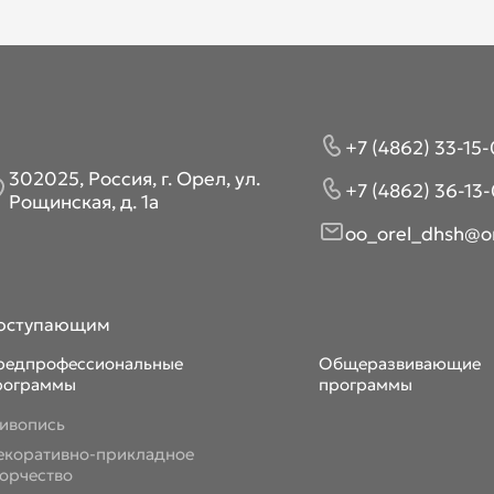
+7 (4862) 33-15-
302025, Россия, г. Орел, ул.
+7 (4862) 36-13-
Рощинская, д. 1а
oo_orel_dhsh@or
оступающим
редпрофессиональные
Общеразвивающие
рограммы
программы
ивопись
екоративно-прикладное
ворчество