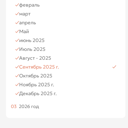
февраль
Июль
март
Август
апрель
Ноябрь
Май
Декабрь
июнь 2025
Июль 2025
Август - 2025
Сентябрь 2025 г.
Октябрь 2025
Ноябрь 2025 г.
Декабрь 2025 г.
03
2026 год
Январь 2026
Февраль 2026