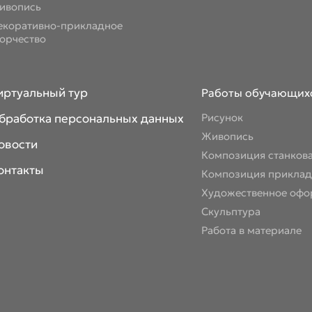
ивопись
екоративно-прикладное
ворчество
иртуальный тур
Работы обучающих
бработка персональных данных
Рисунок
Живопись
овости
Композиция станков
онтакты
Композиция приклад
Художественное офо
Скульптура
Работа в материале