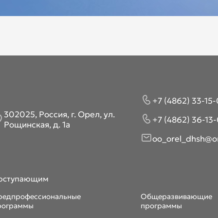
+7 (4862) 33-15-
302025, Россия, г. Орел, ул.
+7 (4862) 36-13-
Рощинская, д. 1а
oo_orel_dhsh@or
оступающим
редпрофессиональные
Общеразвивающие
рограммы
программы