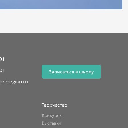
01
01
Записаться в школу
el-region.ru
Творчество
Конкурсы
Выставки