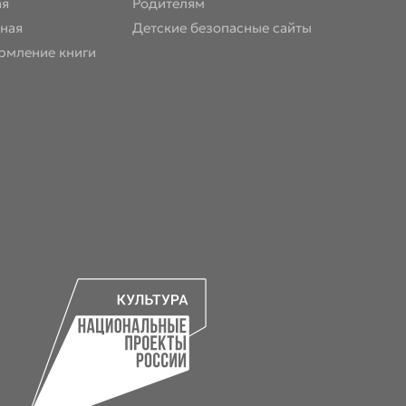
ая
Родителям
ная
Детские безопасные сайты
рмление книги