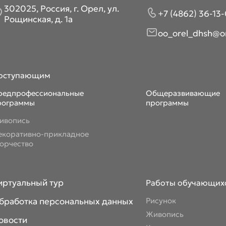
302025, Россия, г. Орел, ул.
+7 (4862) 36-13-
Рощинская, д. 1а
oo_orel_dhsh@or
оступающим
редпрофессиональные
Общеразвивающие
рограммы
программы
ивопись
екоративно-прикладное
ворчество
иртуальный тур
Работы обучающих
бработка персональных данных
Рисунок
Живопись
овости