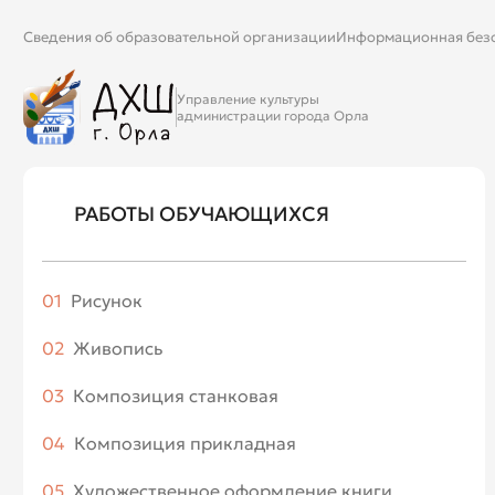
Сведения об образовательной организации
Информационная без
Управление культуры
администрации города Орла
РАБОТЫ ОБУЧАЮЩИХСЯ
01
Рисунок
1 класс
02
Живопись
2 класс
1 класс
03
Композиция станковая
3 класс
2 класс
1 класс
4 класс
04
Композиция прикладная
3 класс
2 класс
5 класс
1 класс
4 класс
05
Художественное оформление книги