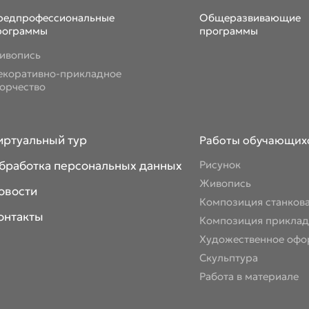
редпрофессиональные
Общеразвивающие
рограммы
программы
ивопись
екоративно-прикладное
ворчество
иртуальный тур
Работы обучающих
бработка персональных данных
Рисунок
Живопись
овости
Композиция станков
онтакты
Композиция приклад
Художественное офо
Скульптура
Работа в материале