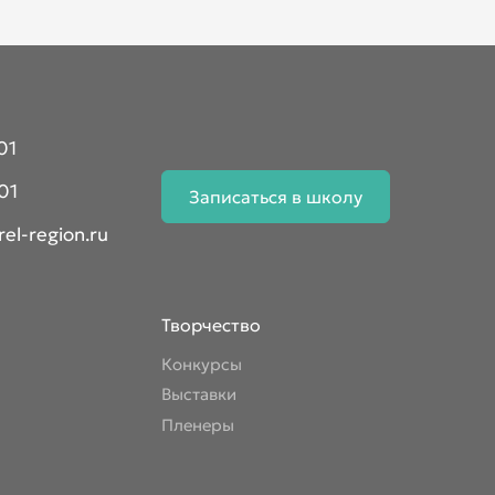
01
01
Записаться в школу
el-region.ru
Творчество
Конкурсы
Выставки
Пленеры