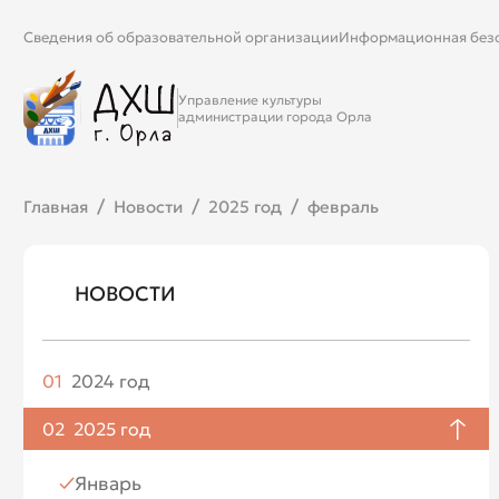
Сведения об образовательной организации
Информационная без
Управление культуры
администрации города Орла
Главная
Новости
2025 год
февраль
НОВОСТИ
01
2024 год
Апрель
02
2025 год
Май
Январь
Июнь