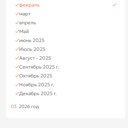
февраль
Июль
март
Август
апрель
Ноябрь
Май
Декабрь
июнь 2025
Июль 2025
Август - 2025
Сентябрь 2025 г.
Октябрь 2025
Ноябрь 2025 г.
Декабрь 2025 г.
03
2026 год
Январь 2026
Февраль 2026