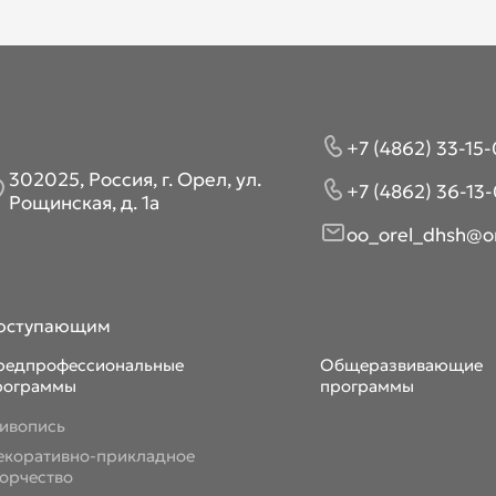
+7 (4862) 33-15-
302025, Россия, г. Орел, ул.
+7 (4862) 36-13-
Рощинская, д. 1а
oo_orel_dhsh@or
оступающим
редпрофессиональные
Общеразвивающие
рограммы
программы
ивопись
екоративно-прикладное
ворчество