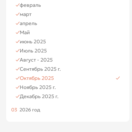
февраль
Июль
март
Август
апрель
Ноябрь
Май
Декабрь
июнь 2025
Июль 2025
Август - 2025
Сентябрь 2025 г.
Октябрь 2025
Ноябрь 2025 г.
Декабрь 2025 г.
03
2026 год
Январь 2026
Февраль 2026