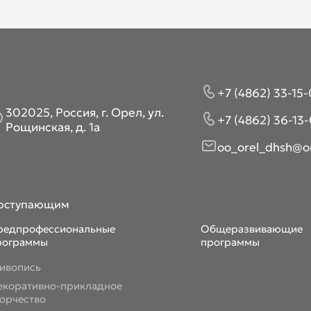
+7 (4862) 33-15-
302025, Россия, г. Орел, ул.
+7 (4862) 36-13-
Рощинская, д. 1а
oo_orel_dhsh@or
оступающим
редпрофессиональные
Общеразвивающие
рограммы
программы
ивопись
екоративно-прикладное
ворчество