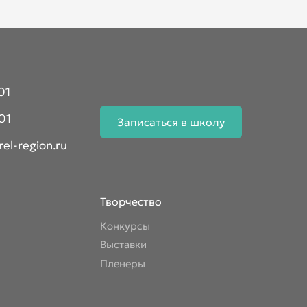
01
01
Записаться в школу
el-region.ru
Творчество
Конкурсы
Выставки
Пленеры