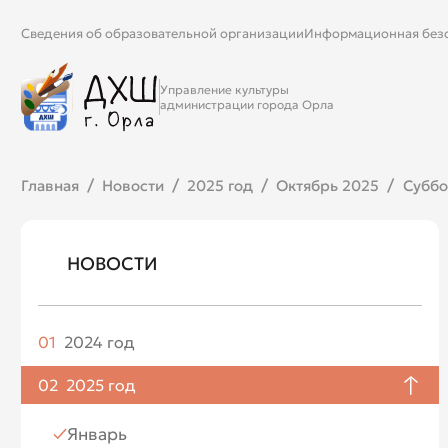
Сведения об образовательной организации
Информационная без
Управление культуры
администрации города Орла
Главная
Новости
2025 год
Октябрь 2025
Суббо
НОВОСТИ
01
2024 год
Апрель
02
2025 год
Май
Январь
Июнь