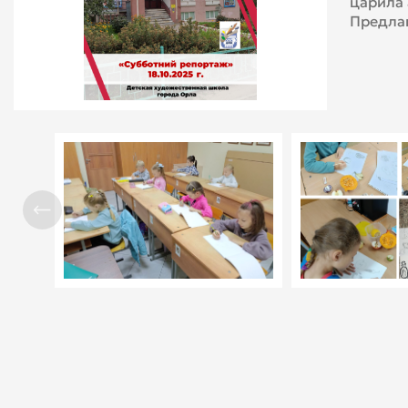
царила 
Предла