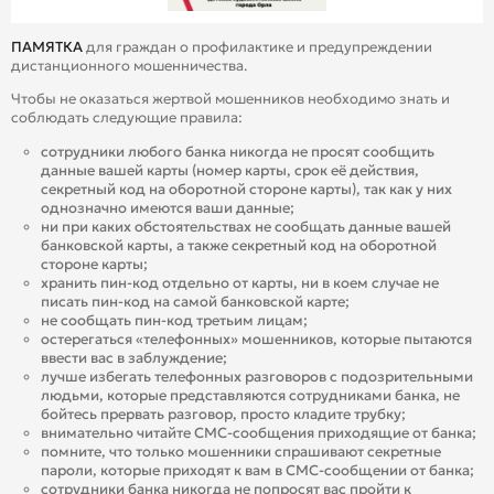
ПАМЯТКА
для граждан о профилактике и предупреждении
дистанционного мошенничества.
Чтобы не оказаться жертвой мошенников необходимо знать и
соблюдать следующие правила:
сотрудники любого банка никогда не просят сообщить
данные вашей карты (номер карты, срок её действия,
секретный код на оборотной стороне карты), так как у них
однозначно имеются ваши данные;
ни при каких обстоятельствах не сообщать данные вашей
банковской карты, а также секретный код на оборотной
стороне карты;
хранить пин-код отдельно от карты, ни в коем случае не
писать пин-код на самой банковской карте;
не сообщать пин-код третьим лицам;
остерегаться «телефонных» мошенников, которые пытаются
ввести вас в заблуждение;
лучше избегать телефонных разговоров с подозрительными
людьми, которые представляются сотрудниками банка, не
бойтесь прервать разговор, просто кладите трубку;
внимательно читайте СМС-сообщения приходящие от банка;
помните, что только мошенники спрашивают секретные
пароли, которые приходят к вам в СМС-сообщении от банка;
сотрудники банка никогда не попросят вас пройти к