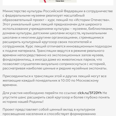
Министерство культуры Российской Федерации в сотрудничестве
с федеральными музеями реализует масштабный
образовательный проект – курс лекций по «Истории Отечества».
Этот уникальный цикл лекций предназначен для широкого
использования учреждениями культуры – музеями, библиотеками,
домами культуры, детскими школами искусств, музыкальными
школами и многими другими организациями, стремящимися
расширить культурный кругозор своих посетителей и
сотрудников. Курс лекций отличается инновационным подходом
к подаче материала. Трансляции ведутся в режиме реального
времени непосредственно из экспозиционных залов музеев,
фондохранилищ, а иногда даже из живописных парков, что
позволяет слушателям визуально соприкоснуться с историей,
рассматривая наиболее ценные и редкие музейные экспонаты.
Присоединиться к трансляции этой и других лекций могут все
желающие каждый понедельник в 10:00 по Московскому
времени.
Для участия необходимо перейти по ссылке:
clck.ru/3F2DYh
Не
упустите шанс расширить свой кругозор и более глубоко понять
историю нашей Родины!
Проект представляет собой ценный вклад в культурное
просвещение населения и способствует формированию