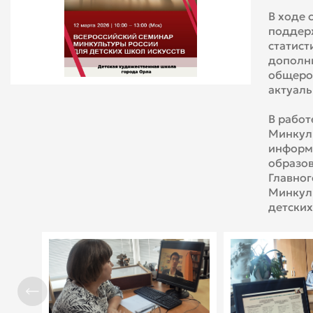
В ходе 
поддерж
статист
дополни
общерос
актуаль
В работ
Минкуль
информ
образов
Главно
Минкул
детских