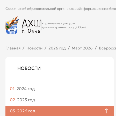
Сведения об образовательной организации
Информационная без
Управление культуры
администрации города Орла
Главная
Новости
2026 год
Март 2026
Всеросси
НОВОСТИ
01
2024 год
Апрель
02
2025 год
Май
Январь
03
2026 год
Июнь