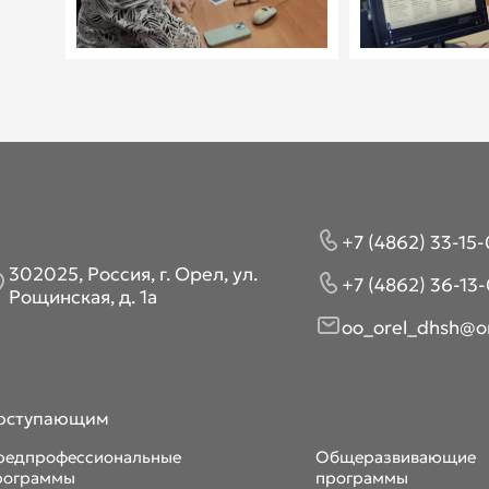
+7 (4862) 33-15-
302025, Россия, г. Орел, ул.
+7 (4862) 36-13-
Рощинская, д. 1а
oo_orel_dhsh@or
оступающим
редпрофессиональные
Общеразвивающие
рограммы
программы