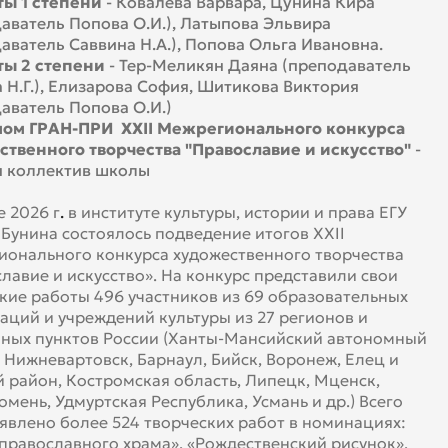
т
ы
1 степени
-
Ковалёва Варвара, Цунина Кира
аватель Попова О.И.), Латыпова Эльвира
аватель Саввина Н.А.), Попова Ольга Ивановна.
ты 2 степени
- Тер-Меликян Даяна (преподаватель
 Н.Г.), Елизарова София, Шитикова Виктория
аватель Попова О.И.)
ом ГРАН-ПРИ
XXII Межрегионального конкурса
твенного творчества "Православие и искусство"
-
н коллектив школы
е 2026 г
.
в институте культуры, истории и права ЕГУ
. Бунина состоялось подведение итогов XXII
онального конкурса художественного творчества
лавие и искусство». На конкурс представили свои
кие работы 496 участников из 69 образовательных
аций и учреждений культуры из 27
регионов и
ных пунктов России (Ханты-Мансийский автономный
 Нижневартовск, Барнаул, Бийск, Воронеж, Елец и
 район, Костромская область, Липецк, Мценск,
юмень, Удмуртская Республика, Усмань и др.) Всего
явлено более 524 творческих работ в номинациях:
православного храма», «Рождественский рисунок»,