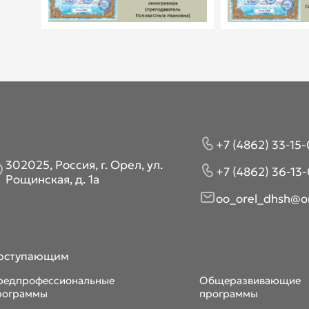
+7 (4862) 33-15-
302025, Россия, г. Орел, ул.
+7 (4862) 36-13-
Рощинская, д. 1а
oo_orel_dhsh@or
оступающим
редпрофессиональные
Общеразвивающие
рограммы
программы