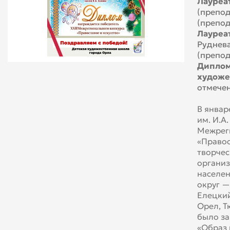
Л
ауреа
(препод
(препод
Л
ауреа
Руднева
(препод
Д
иплом
художес
отмече
В январ
им. И.А
Межреги
«Правос
творчес
организ
населен
округ —
Елецкий
Орел, Т
было за
«Образ 