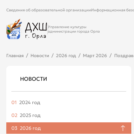
Сведения об образовательной организации
Информационная без
Управление культуры
администрации города Орла
Главная
Новости
2026 год
Март 2026
Поздрав
НОВОСТИ
01
2024 год
Апрель
02
2025 год
Май
Январь
03
2026 год
Июнь