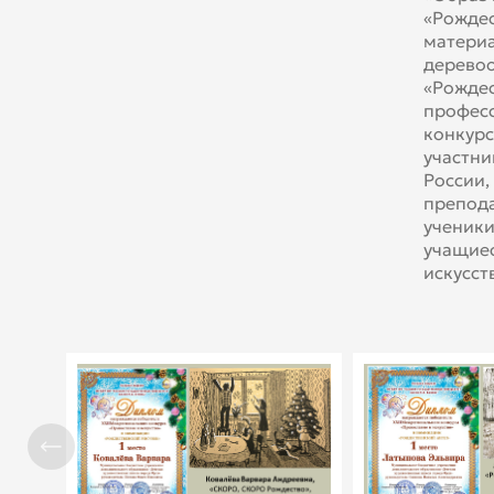
«Рождес
материа
деревоо
«Рождес
професс
конкурс
участни
России,
препода
ученики
учащиес
искусст