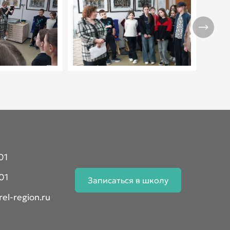
01
01
Записаться в школу
el-region.ru