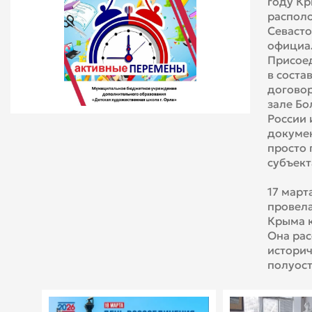
году Кр
распол
Севасто
официал
Присоед
в соста
договор
зале Бо
России 
докумен
просто 
субъект
⁣
17 март
провел
Крыма к
Она рас
историч
полуост