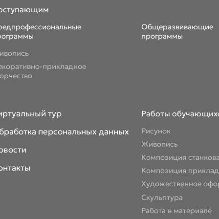
оступающим
редпрофессиональные
Общеразвивающие
рограммы
программы
ивопись
екоративно-прикладное
ворчество
иртуальный тур
Работы обучающих
бработка персональных данных
Рисунок
Живопись
овости
Композиция станков
онтакты
Композиция приклад
Художественное офо
Скульптура
Работа в материале