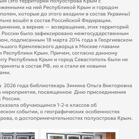
ым (это территории полуострова Крым с
оженными на ней Республикой Крым и городом
полем, которые до этого входили в состав Украины)
ьно вошёл в состав Российской Федерации.
инение, а вернее — возвращение, этих территорий
в России было зафиксировано межгосударственным
ом, подписанным 18 марта 2014 года в Георгиевском
льшого Кремлевского дворца в Москве главами
и Республики Крым. Причем, согласно данному
ту Республика Крым и город Севастополь были не
приняты в состав РФ, но и стали ее новыми
ами.
а 2026 года библиотекарь Зимина Ольга Викторовна
а мероприятие, посвященное Дню присоединения
 России.
сказала обучающимся 1-2-х классов об
еском событии, о географических особенностях
рова, о достопримечательностях полуострова Крым.