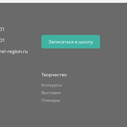
01
01
Записаться в школу
el-region.ru
Творчество
Конкурсы
Выставки
Пленеры