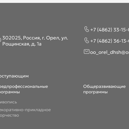
+7 (4862) 33-15-
302025, Россия, г. Орел, ул.
+7 (4862) 36-13-
Рощинская, д. 1а
oo_orel_dhsh@or
оступающим
редпрофессиональные
Общеразвивающие
рограммы
программы
ивопись
екоративно-прикладное
ворчество