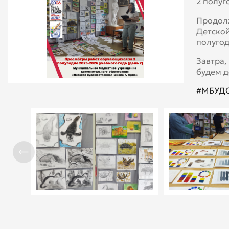
2 полуг
Продолж
Детской
полугод
Завтра,
будем д
#МБУДО