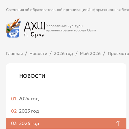
Сведения об образовательной организации
Информационная без
Управление культуры
администрации города Орла
Главная
Новости
2026 год
Май 2026
Просмотры
НОВОСТИ
01
2024 год
Апрель
02
2025 год
Май
Январь
03
2026 год
Июнь