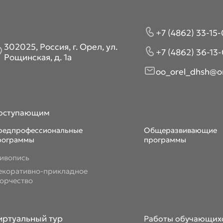
+7 (4862) 33-15-
302025, Россия, г. Орел, ул.
+7 (4862) 36-13-
Рощинская, д. 1а
oo_orel_dhsh@or
оступающим
редпрофессиональные
Общеразвивающие
рограммы
программы
ивопись
екоративно-прикладное
ворчество
иртуальный тур
Работы обучающих