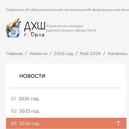
Сведения об образовательной организации
Информационная без
Управление культуры
администрации города Орла
Главная
Новости
2026 год
Май 2026
Начались
НОВОСТИ
01
2024 год
Апрель
02
2025 год
Май
Январь
03
2026 год
Июнь