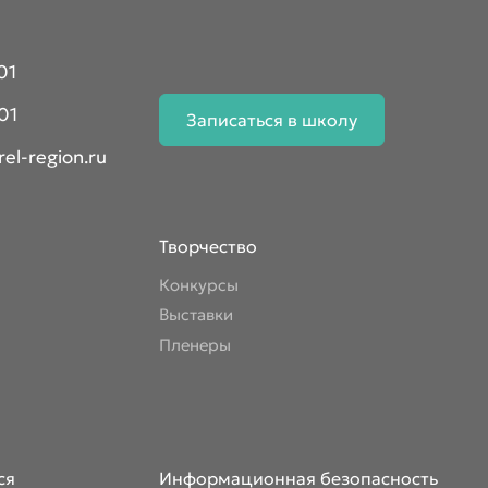
01
01
Записаться в школу
el-region.ru
Творчество
Конкурсы
Выставки
Пленеры
ся
Информационная безопасность