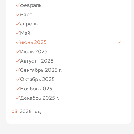
февраль
Июль
март
Август
апрель
Ноябрь
Май
Декабрь
июнь 2025
Июль 2025
Август - 2025
Сентябрь 2025 г.
Октябрь 2025
Ноябрь 2025 г.
Декабрь 2025 г.
03
2026 год
Январь 2026
Февраль 2026