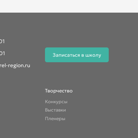
01
01
Записаться в школу
el-region.ru
Творчество
Конкурсы
Выставки
Пленеры