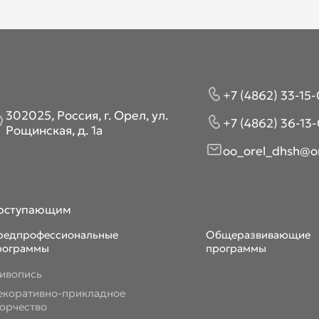
+7 (4862) 33-15-
302025, Россия, г. Орел, ул.
+7 (4862) 36-13-
Рощинская, д. 1а
oo_orel_dhsh@or
оступающим
редпрофессиональные
Общеразвивающие
рограммы
программы
ивопись
екоративно-прикладное
ворчество