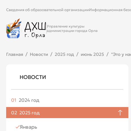
Сведения об образовательной организации
Информационная без
Управление культуры
администрации города Орла
Главная
Новости
2025 год
июнь 2025
"Это у н
НОВОСТИ
01
2024 год
Апрель
02
2025 год
Май
Январь
Июнь