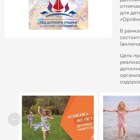
отмечаю
для дет
«Орлёно
В рамка
состоит
(включа
Цель пр
реализо
дополни
организ
оздоров