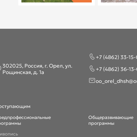
+7 (4862) 33-15-
302025, Россия, г. Орел, ул.
+7 (4862) 36-13-
Рощинская, д. 1а
oo_orel_dhsh@or
оступающим
редпрофессиональные
Общеразвивающие
рограммы
программы
ивопись