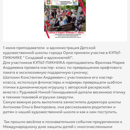
1 июня преподаватели и администрация Детской
художественной школы города Орла приняли участие в КУЛЬТ-
ПИКНИКЕ " Создавай и вдохновляй!".
Для участников КУЛЬТ-ПИКНИКА преподаватель Фролова Мария
Андреевна провела мастер- класс по превращению крафтового
пакета в эксклюзивную подарочную сумочку;
Шатохин Константин Андреевич с участниками его мастер-
класса, используя фломастеры и маркеры превращали шаблон
птички в динамическую игрушку с авторской раскраской;
вместе с Рудневой Ниной Геннадьевной делали весеннюю птичку
в технике тканевой игрушки-закрутки.
Самую важную роль выполняла заместитель директора школы
Антонова Ольга Викторовна, она рассказывала родителям и
детям о нашей художественной школе и как к нам поступить.
Так прошло весёлое и познавательное событие приуроченное к
Международному дню защиты детей с многочисленными