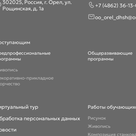
302025, Россия, г. Орел, ул.
+7 (4862) 36-13-
Рощинская, д. 1а
oo_orel_dhsh@or
оступающим
редпрофессиональные
Общеразвивающие
рограммы
программы
ивопись
екоративно-прикладное
ворчество
иртуальный тур
Работы обучающих
бработка персональных данных
Рисунок
Живопись
овости
Композиция станков