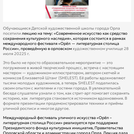
Обучающиеся Детской художественной школы города Орла
посетили
лекцию на тему: «Современное искусство как средство
сохранения культурного наследия», которая состоится в рамках
международного фестиваля «Орёл — литературная столица
России», проведённую в орловском
художественном училище 28
июля 20225 г.
️Это было не просто образовательное мероприятие — это
погружение в живой творческий процесс, встреча с настоящим
мастером — художником-иллюстратором, автором скетчей и
комиксов Елизаветой Штанг (SHELEST). Её работы вдохновляют
тысячи молодых художников, а теперь SHELEST поделилась
своим опытом с жителями и гостями города. В увлекательной
беседе слушатели узнали о том, как стрит-арт помогает сохранять
историю, как литература становится источником вдохновения. В
формате презентации продемонстрировали техники и приёмы
уличной росписи и многое другое.
Международный фестиваль уличного искусства «Орёл –
литературная столица России» реализуется при поддержке
Президентского фонда культурных инициатив, Правительства
Орловской области и администрации города Орла. Лекция дала