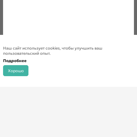
Наш сайт использует cookies, чтобы улучшить ваш
пользовательский опыт.
Подробнее
Хорошо
© ДХШ 2024
Политика конфиденциальности
Разработка сайта
Инфо-сити