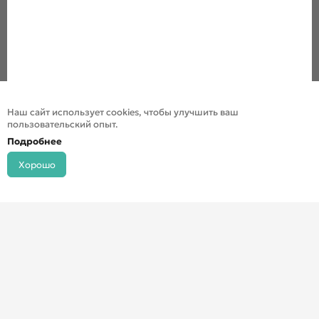
Наш сайт использует cookies, чтобы улучшить ваш
пользовательский опыт.
Подробнее
Хорошо
© ДХШ 2024
Политика конфиденциальности
Разработка сайта
Инфо-сити