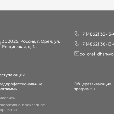
+7 (4862) 33-15-
302025, Россия, г. Орел, ул.
+7 (4862) 36-13-
Рощинская, д. 1а
oo_orel_dhsh@or
оступающим
редпрофессиональные
Общеразвивающие
рограммы
программы
ивопись
екоративно-прикладное
ворчество