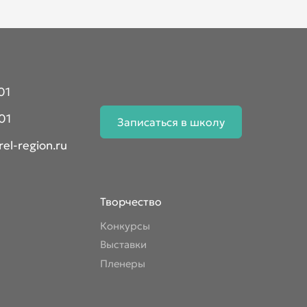
01
01
Записаться в школу
el-region.ru
Творчество
Конкурсы
Выставки
Пленеры