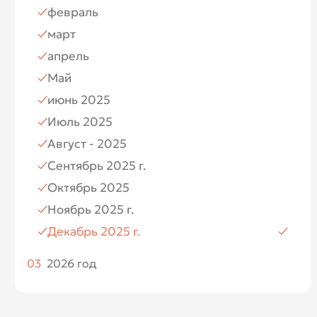
февраль
Июль
март
Август
апрель
Ноябрь
Май
Декабрь
июнь 2025
Июль 2025
Август - 2025
Сентябрь 2025 г.
Октябрь 2025
Ноябрь 2025 г.
Декабрь 2025 г.
03
2026 год
Январь 2026
Февраль 2026