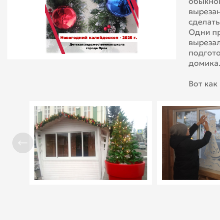
обыкно
выреза
сделать
Одни п
вырезал
подгото
домика
Вот как