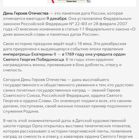
День Героев Отечества
— это памятная дата России, которая
отмечается ежегодно
9 декабря
. Она установлена Федеральным
законом Российской Федерации № 22-ФЗ от 28 февраля 2007
года «О внесении изменения в статью 1-1 Федерального закона «О
днях воинской славы и памятных датах России».
Свою историю праздник ведёт ещё с 18 века. Эта декабрьская
дата приурочена к выдающемуся событию эпохи правления
императрицы Екатерины II
—
в 1769 году она учредила орден
Святого Георгия Победоносца
. В те годы этим орденом
награждались воины, проявившие в бою доблесть, отвагу и
смелость.
Сегодня День Героев Отечества — дань высочайшего
государственного и общественного уважения к тем, кто удостоен
самых почетных государственных наград — званий Героев
Советского Союза, Российской Федерации, ордена Святого
Георгия и ордена Славы. Он знаменует подвиги всех, кто своими
делами, поступками, своей жизнью показал пример подлинного
служения Родине.
В честь этой знаменательной даты в Детской художественной
школе города Орла открылась выставка тематических плакатов,
которая рассказывает о истории георгиевской ленты, появления
наград за смелость и отвагу, о кавалерах ордена Святого Георгия