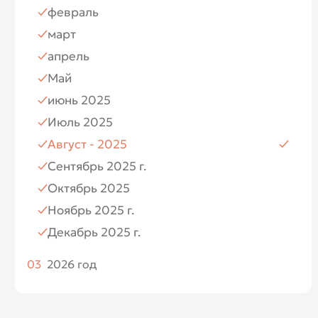
февраль
Июль
март
Август
апрель
Ноябрь
Май
Декабрь
июнь 2025
Июль 2025
Август - 2025
Сентябрь 2025 г.
Октябрь 2025
Ноябрь 2025 г.
Декабрь 2025 г.
03
2026 год
Январь 2026
Февраль 2026