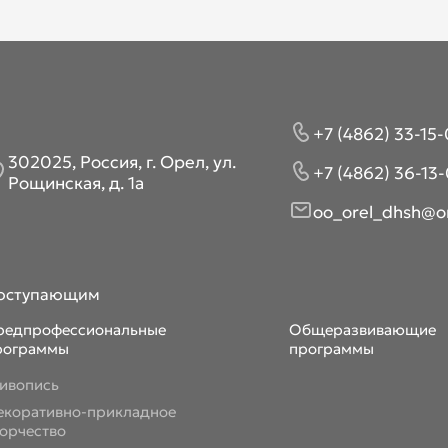
+7 (4862) 33-15-
302025, Россия, г. Орел, ул.
+7 (4862) 36-13-
Рощинская, д. 1а
oo_orel_dhsh@or
оступающим
редпрофессиональные
Общеразвивающие
рограммы
программы
ивопись
екоративно-прикладное
ворчество