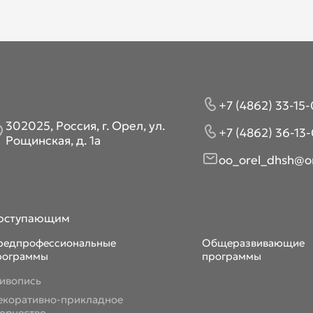
+7 (4862) 33-15-
302025, Россия, г. Орел, ул.
+7 (4862) 36-13-
Рощинская, д. 1а
oo_orel_dhsh@or
оступающим
редпрофессиональные
Общеразвивающие
рограммы
программы
ивопись
екоративно-прикладное