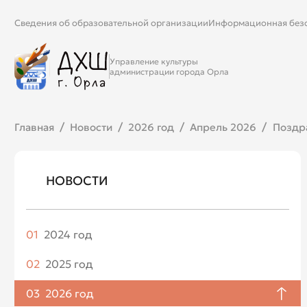
Сведения об образовательной организации
Информационная без
Управление культуры
администрации города Орла
Главная
Новости
2026 год
Апрель 2026
Поздр
НОВОСТИ
01
2024 год
Апрель
02
2025 год
Май
Январь
03
2026 год
Июнь