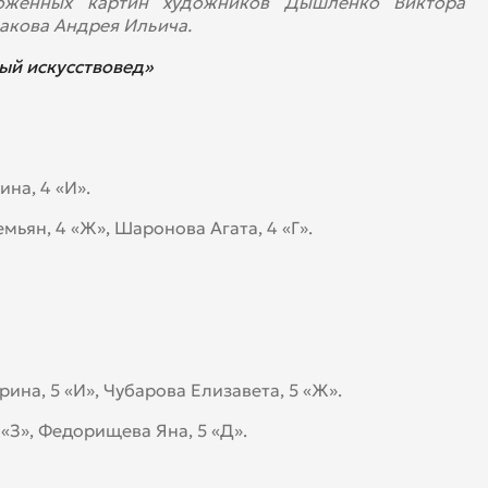
ложенных картин художников Дышленко Виктора
накова Андрея Ильича.
й искусствовед»
на, 4 «И».
мьян, 4 «Ж», Шаронова Агата, 4 «Г».
ина, 5 «И», Чубарова Елизавета, 5 «Ж».
 «З», Федорищева Яна, 5 «Д».