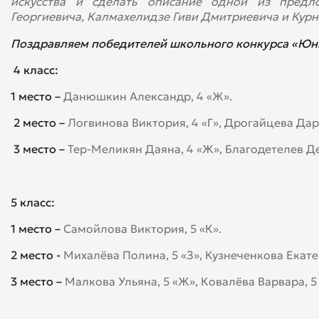
искусства и сделать описание одной из пред
Георгиевича, Калмахелидзе Гиви Дмитриевича и Кур
Поздравляем победителей
школьного конкурса
«Юны
4 класс:
1 место –
Данюшкин Александр, 4 «Ж».
2 место –
Логвинова Виктория, 4 «Г»,
Дрогайцева Дари
3 место –
Тер-Меликян Даяна, 4 «Ж», Благодетелев Де
5 класс:
1 место –
Самойлова Виктория, 5 «К».
2 место -
Михалёва Полина, 5 «З», Кузнеченкова Екатер
3 место –
Малкова Ульяна, 5 «Ж», Ковалёва Варвара, 5