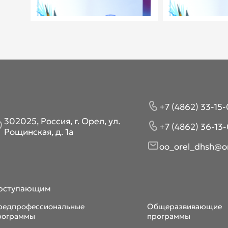
+7 (4862) 33-15-
302025, Россия, г. Орел, ул.
+7 (4862) 36-13-
Рощинская, д. 1а
oo_orel_dhsh@or
оступающим
редпрофессиональные
Общеразвивающие
рограммы
программы