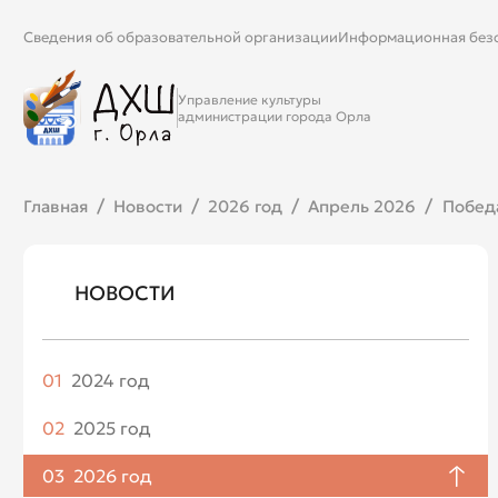
Сведения об образовательной организации
Информационная без
Управление культуры
администрации города Орла
Главная
Новости
2026 год
Апрель 2026
Победа
НОВОСТИ
01
2024 год
Апрель
02
2025 год
Май
Январь
03
2026 год
Июнь