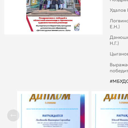
Удалов 
Логвино
Е.Н.)
Данюшки
Н.Г.)
Цыганов
Выража
победи
#МБУДО