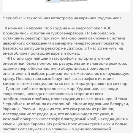
Чернобыль: техногенная катастрофа на картинах художников.
В ночь на 26 апреля 1986 года на 4-м энергоблоке ЧАЭС
проводились испытания турбогенератора. Планировалось
остановить реактор (при этом планово была отключена система
аварийного охлаждения) и замерить генераторные показатели.
Безопасно заглушить реактор не удалось. В 1 час 23 минуты на
энергоблоке произошел взрыв и пожар.
ЧП стало крупнейшей катастрофой в истории атомной
энергетики: была полностью разрушена активная зона реактора,
здание энергоблока частично обрушилось, произошел
значительный выброс радиоактивных материалов в окружающую
среду. Последствия самой крупной катастрофы в истории
мирного атома специалисты со всего мира устраняют до сих пор.
Данное событие потрясло весь мир. Художники, как люди
творческие, никогда не оставались в стороне от всех
злободневных проблем, происходящих на земном шаре. И тема
Чернобыля не обошла их стороной. Многие художники Беларуси,
Украины, России – одни из тех, кто сам родом из районов,
пострадавших от радиации, кто воочию видел тот ужас, в
который повергла катастрофа благодатный край, находящийся в
самом центре Европы. Их работы пропитаны трагизмом и болью,
заставляют задуматься о главном – о цене человеческой