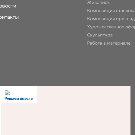
Живопись
овости
Композиция станков
онтакты
Композиция приклад
Художественное офо
Скульптура
Работа в материале
Решаем вместе