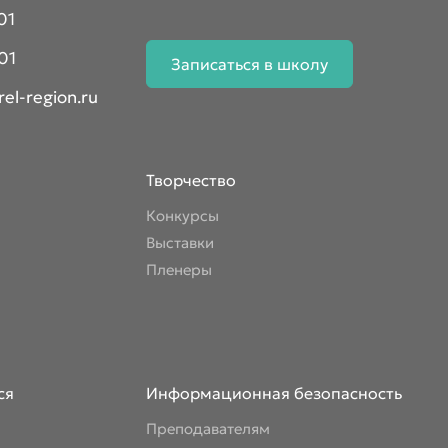
01
01
Записаться в школу
el-region.ru
Творчество
Конкурсы
Выставки
Пленеры
ся
Информационная безопасность
Преподавателям