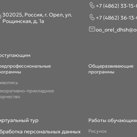
+7 (4862) 33-15-
302025, Россия, г. Орел, ул.
+7 (4862) 36-13-
Рощинская, д. 1а
oo_orel_dhsh@or
оступающим
редпрофессиональные
Общеразвивающие
рограммы
программы
ивопись
екоративно-прикладное
ворчество
иртуальный тур
Работы обучающих
бработка персональных данных
Рисунок