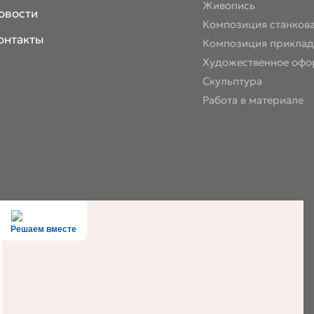
Живопись
овости
Композиция станков
онтакты
Композиция приклад
Художественное офо
Скульптура
Работа в материале
Решаем вместе