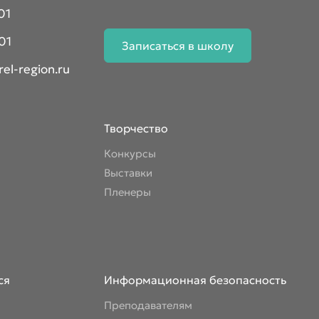
01
01
Записаться в школу
el-region.ru
Творчество
Конкурсы
Выставки
Пленеры
ся
Информационная безопасность
Преподавателям