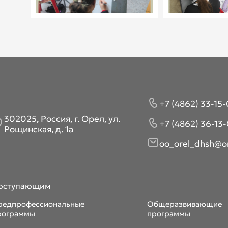
+7 (4862) 33-15-
302025, Россия, г. Орел, ул.
+7 (4862) 36-13-
Рощинская, д. 1а
oo_orel_dhsh@or
оступающим
редпрофессиональные
Общеразвивающие
рограммы
программы