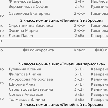
Жиленкова Дарья
2 «Г»
Ивойлов 
Верижникова София
2 «А»
Кузьмина
Савенкова Екатерина
2 «Ж»
Грязнов
то
2 класс, номинация: «Линейный набросок»
то
Сиротинкина Василиса
2 «Ж»
Грязнов
то
Фомина Мария
2 «Ж»
Грязнов
то
Ляхов Павел
2 «Е»
Каверзне
ы
то
ФИ конкурсанта
Класс
ФИО п
3 классы номинация: «Тональная зарисовка»
то
Гулякина Ксения
3 «Е»
Каверзне
Филатова Лилия
3 «Е»
Каверзне
Амбросова Мирослава
3 «Д»
Калякина
то
Шибина Анна
3 «Е»
Каверзне
Стрельцова Екатерина
3 «Д»
Калякина
Сомова Анастасия
3 «Е»
Каверзне
то
Толмакова Эллина
3 «Е»
Каверзне
3 класс, номинация: «Линейный набросок»