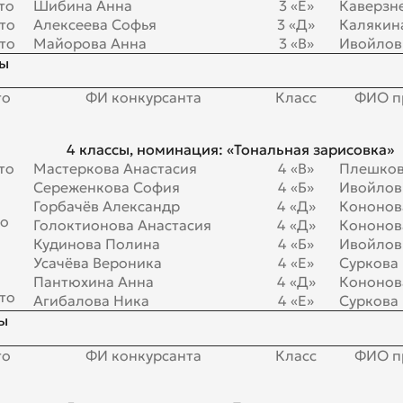
то
Шибина Анна
3 «Е»
Каверзне
то
Алексеева Софья
3 «Д»
Калякина
то
Майорова Анна
3 «В»
Ивойлов 
сы
то
ФИ конкурсанта
Класс
ФИО п
4 классы, номинация: «Тональная зарисовка»
то
Мастеркова Анастасия
4 «В»
Плешков
Сереженкова София
4 «Б»
Ивойлов 
Горбачёв Александр
4 «Д»
Кононова
то
Голоктионова Анастасия
4 «Д»
Кононова
Кудинова Полина
4 «Б»
Ивойлов 
Усачёва Вероника
4 «Е»
Суркова
Пантюхина Анна
4 «Д»
Кононова
то
Агибалова Ника
4 «Е»
Суркова
ы
то
ФИ конкурсанта
Класс
ФИО п