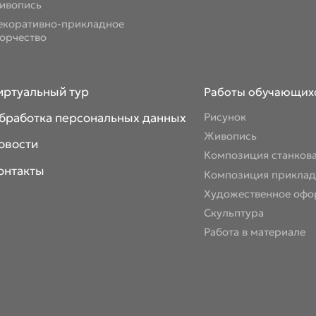
ивопись
екоративно-прикладное
ворчество
иртуальный тур
Работы обучающих
бработка персональных данных
Рисунок
Живопись
овости
Композиция станков
онтакты
Композиция приклад
Художественное офо
Скульптура
Работа в материале