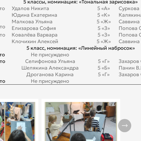
5 классы, номинация: «Тональная зарисовка»
то
Удалов Никита
5 «А»
Суркова
Юдина Екатерина
5 «К»
Калякина
Малкова Ульяна
5 «Ж»
Саввина 
то
Елизарова София
5 «З»
Попова О
то
Ковалёва Варвара
5 «З»
Попова О
Клочихин Алексей
5 «Ж»
Саввина 
5 класс, номинация: «Линейный набросок»
то
Не присуждено
то
Селифонова Ульяна
5 «Г»
Захаров 
Шелякина Александра
5 «Б»
Панин В.
Дроганова Карина
5 «Г»
Захаров 
то
Не присуждено