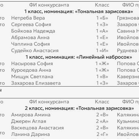
то
ФИ конкурсанта
Класс
ФИО п
1 класс, номинация: «Тональная зарисовка»
то
Нетреба Вера
1 «Б»
Грязнов
то
Сергеева София
1 «З»
Захаров 
Бойкова Надежда
1 «А»
Савина Н
Абрамова Анна
1 «Е»
Ивойлов 
Чаплина София
1 «Е»
Ивойлов 
Судейко Анастасия
1 «И»
Руднева 
1 класс, номинация: «Линейный набросок»
то
Насырова София
1 «Ж»
Попова О
то
Куроедова Анна
1 «Ж»
Попова О
Мищук Светлана
1 «В»
Каверзне
то
Захарова Елизавета
1 «З»
Захаров 
ы
то
ФИ конкурсанта
Класс
ФИО п
2 класс, номинация: «Тональная зарисовка»
то
Амирова Амина
2 «В»
Калякина
Джерен Аглая
2 «А»
Кузьмина
Васкецова Анастасия
2 «В»
Калякина
то
Ланина Дарина
2 «Г»
Ивойлов 